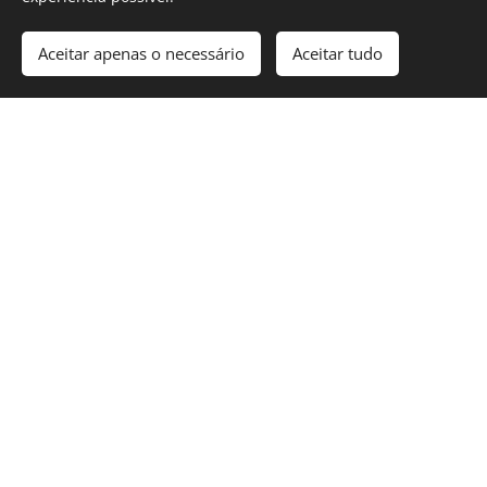
Aceitar apenas o necessário
Aceitar tudo
Crianças
(4 meses aos 5/6 anos)
134
Beneficiários
Apoio Alimentar
84
Parceiros