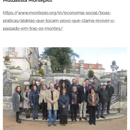
Mutualista Montepio)
:
https://www.montepio.org/ei/economia-social/boas-
praticas/aldeias-que-tocam-povo-que-clama-reviver-o-
passado-em-tras-os-montes/
.