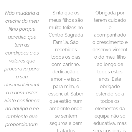
Não mudaria a
Sinto que os
Obrigada por
meus filhos são
terem cuidado
creche do meu
muito felizes no
e
filho porque
Centro Sagrada
acompanhado
acredito que
Família. São
o crescimento e
tem as
recebidos
desenvolviment
condições e os
todos os dias
o do meu filho
valores que
com carinho,
ao longo de
procurava para
dedicação e
todos estes
o seu
amor - e isso,
anos. Este
desenvolviment
para mim, é
obrigado
o e bem-estar.
essencial. Saber
estende-se a
Sinto confiança
que estão num
todos os
na equipa e no
ambiente onde
elementos da
se sentem
equipa não só
ambiente que
seguros e bem
educativa, mas
proporcionam.
tratados
serviços gerais,