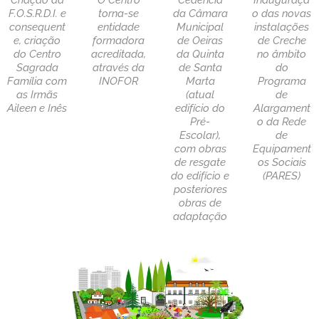
F.O.S.R.D.I. e
torna-se
da Câmara
o das novas
consequent
entidade
Municipal
instalações
e, criação
formadora
de Oeiras
de Creche
do Centro
acreditada,
da Quinta
no âmbito
Sagrada
através da
de Santa
do
Família com
INOFOR
Marta
Programa
as Irmãs
(atual
de
Aileen e Inês
edifício do
Alargament
Pré-
o da Rede
Escolar),
de
com obras
Equipament
de resgate
os Sociais
do edifício e
(PARES)
posteriores
obras de
adaptação