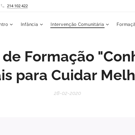
214 102 422
ntro
Infância
Intervenção Comunitária
Formaçã
 de Formação "Con
is para Cuidar Melh
28-02-2020