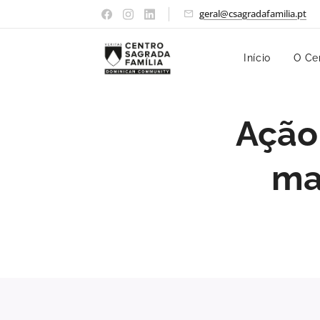
geral@csagradafamilia.pt
Início
O Ce
Ação
ma