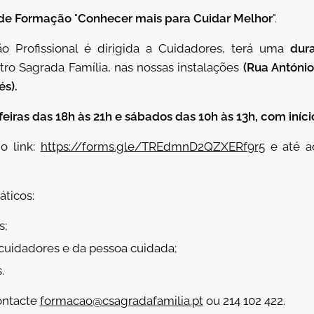
de Formação
"
Conhecer mais para Cuidar Melhor
".
 Profissional é dirigida a Cuidadores, terá uma
dur
tro Sagrada Família, nas nossas instalações
(Rua António
és).
feiras das 18h às 21h e sábados das 10
h às 13h, com iníc
do link:
https://forms.gle/TREdmnD2QZXERf9r5
e até a
ticos:
s;
 cuidadores e da pessoa cuidada;
.
ontacte
formacao@csagradafamilia.pt
ou 214 102 422.