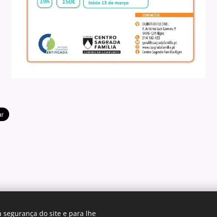
 segurança do site e para lhe
© 2025 Centro Sagrada Família | Todos os direitos reservados.