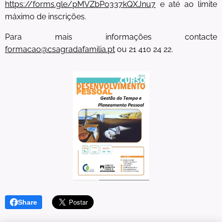
https://forms.gle/pMVZbPo337kQXJnu7
e até ao limite
máximo de inscrições.
Para mais informações contacte
formacao@csagradafamilia.pt
ou 21 410 24 22.
Share