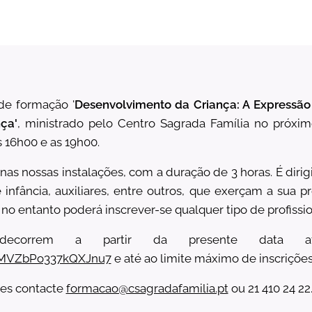
de formação '
Desenvolvimento da Criança: A Expressão 
ça'
, ministrado pelo Centro Sagrada Família no próxi
s 16h00 e as 19h00.
as nossas instalações, com a duração de 3 horas. É diri
infância, auxiliares, entre outros, que exerçam a sua p
 no entanto poderá inscrever-se qualquer tipo de profissio
 decorrem a partir da presente data at
/pMVZbPo337kQXJnu7
e até ao limite máximo de inscrições
ões contacte
formacao@csagradafamilia.pt
ou 21 410 24 22