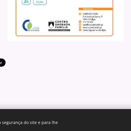
 segurança do site e para lhe
© 2025 Centro Sagrada Família | Todos os direitos reservados.
envolvido por Centro Sagrada Família Dominican Community
Coo