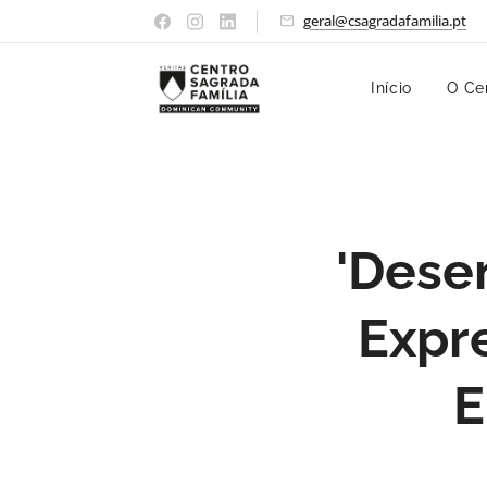
geral@csagradafamilia.pt
Início
O Ce
'Dese
Expre
E