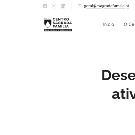
geral@csagradafamilia.pt
Início
O Ce
Dese
ati