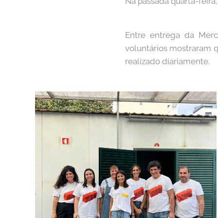
Na passada quarta-feira,
Entre entrega da Merc
voluntários mostraram q
realizado diariamente.