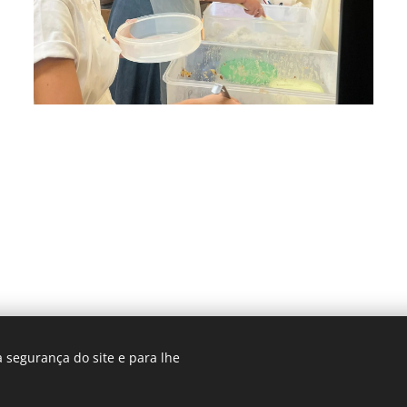
 segurança do site e para lhe
© 2025 Centro Sagrada Família | Todos os direitos reservados.
envolvido por Centro Sagrada Família Dominican Community
Coo