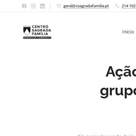
geral@csagradafamilia.pt
214 102
Início
Ação
grup