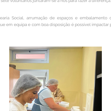
 sete voluntários juntaram-se a nós para fazer a diferença.
earia Social, arrumação de espaços e embalamento d
ue em equipa e com boa disposição é possível impactar 