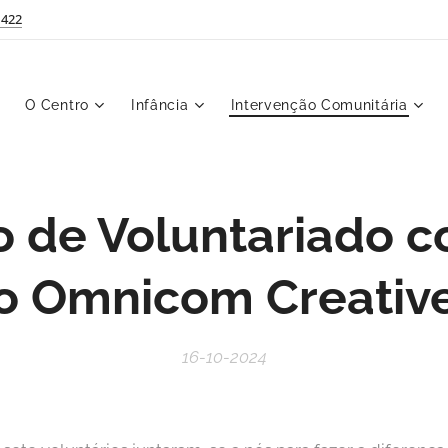
 422
O Centro
Infância
Intervenção Comunitária
 de Voluntariado 
o Omnicom Creativ
16-10-2024