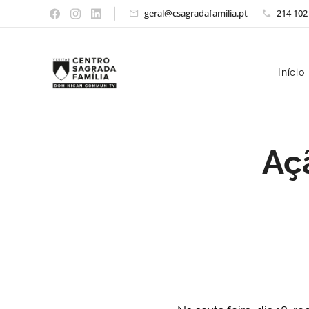
geral@csagradafamilia.pt
214 102
Início
Aç