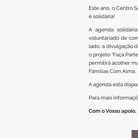
Este ano, o Centro 
é solidária!
A agenda solidári
voluntariado de co
lado, a divulgação d
o projeto "Faça Part
permitirá acolher m
Famílias Com Alma.
A agenda está dispon
Para mais informaçõe
Com o Vosso apoio, 