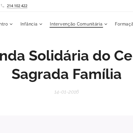
214 102 422
ntro
Infância
Intervenção Comunitária
Formaçã
nda Solidária do Ce
Sagrada Família
14-01-2016