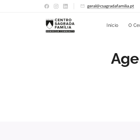
geral@csagradafamilia.pt
Início
O Ce
Age