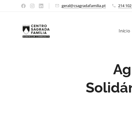
geral@csagradafamilia.pt
214 102
Início
Ag
Solidá