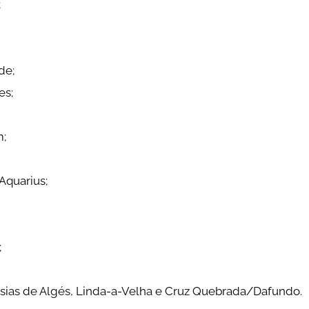
;
de;
es;
m;
Aquarius;
;
sias de Algés, Linda-a-Velha e Cruz Quebrada/Dafundo.