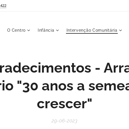
 422
O Centro
Infância
Intervenção Comunitária
radecimentos - Arra
rio "30 anos a semea
crescer"
29-06-2023