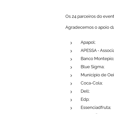
Os 24 parceiros do even
Agradecemos o apoio d
Apapol;
APESSA - Associa
Banco Montepio;
Blue Sigma;
Município de Oei
Coca-Cola;
Dell;
Edp;
Essenciadfruta;