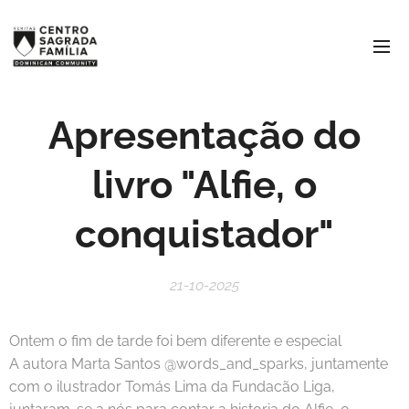
Apresentação do
livro "Alfie, o
conquistador"
21-10-2025
Ontem o fim de tarde foi bem diferente e especial 🐾🐕
A autora Marta Santos @words_and_sparks, juntamente
com o ilustrador Tomás Lima da Fundacão Liga,