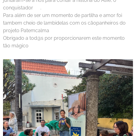
juntaram-se a nós para contar a historia do Alfie, o
conquistador 🐶.
Para além de ser um momento de partilha e amor foi
tambem cheio de lambidelas com os cãopanheiros do
projeto Patemcalma 😍
Obrigado a tod@s por proporcionarem este momento
tão mágico ✨