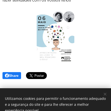
fazer atividades com os vossos filhos
Share
Utilizamos cookies para permitir o funcionamento adequado
e a segurança do site e para lhe oferecer a melhor
© 2025 Centro Sagrada Família | Todos os direitos reservados.
experiência possível.