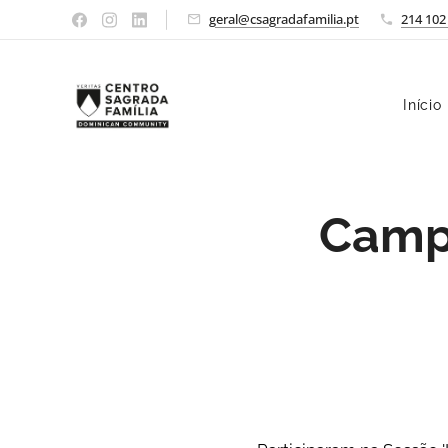
geral@csagradafamilia.pt
214 102
Início
Campo