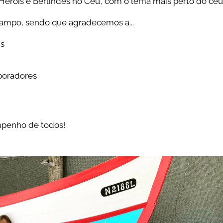
'Heróis e Berlindes no Céu', com o lema mais perto do céu
Campo, sendo que agradecemos a...
ns
boradores
empenho de todos!