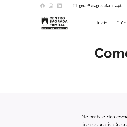
geral@csagradafamilia.pt
Início
O Ce
Come
No âmbito das come
área educativa (crec