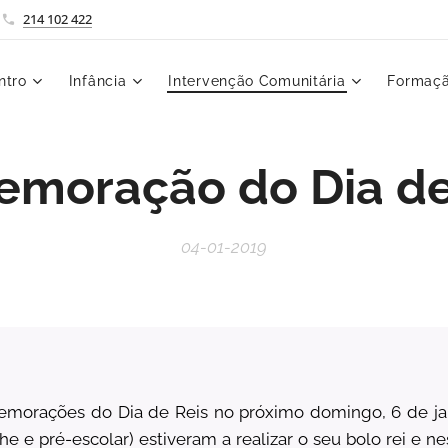
214 102 422
ntro
Infância
Intervenção Comunitária
Formaçã
moração do Dia de
04-01-2019
morações do Dia de Reis no próximo domingo, 6 de jane
he e pré-escolar) estiveram a realizar o seu bolo rei e n