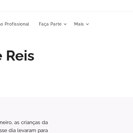
o Profissional
Faça Parte
Mais
 Reis
iro, as crianças da
esse dia levaram para