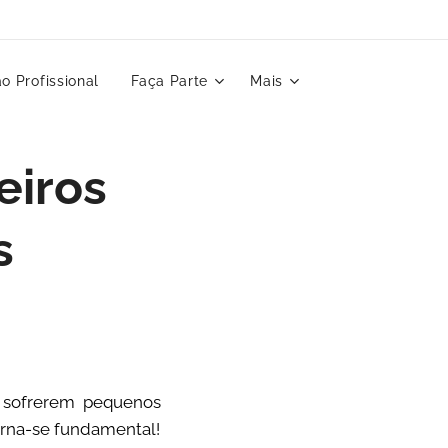
o Profissional
Faça Parte
Mais
eiros
s
a sofrerem pequenos
orna-se fundamental!