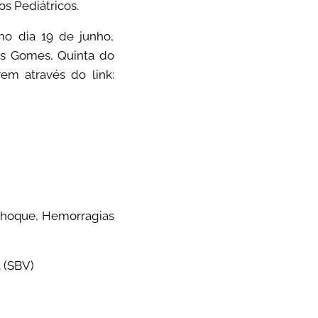
os Pediátricos.
mo dia 19 de junho,
uís Gomes, Quinta do
em através do link:
, Choque, Hemorragias
 (SBV)