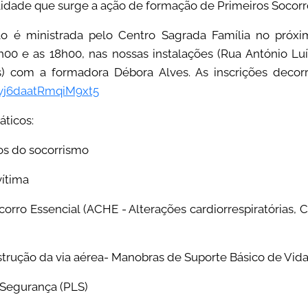
alidade que surge a ação de formação de Primeiros Socorr
 é ministrada pelo Centro Sagrada Família no próxi
h00 e as 18h00, nas nossas instalações (Rua António L
és) com a formadora Débora Alves. As inscrições decorr
Gvj6daatRmqiM9xt5
ticos:
cos do socorrismo
vítima
corro Essencial (ACHE - Alterações cardiorrespiratórias
strução da via aérea- Manobras de Suporte Básico de Vida
 Segurança (PLS)