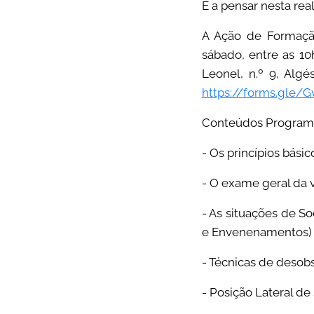
É a pensar nesta re
A Ação de Formação
sábado, entre as 10
Leonel, n.º 9, Alg
https://forms.gle/
Conteúdos Programá
- Os princípios bási
- O exame geral da 
- As situações de So
e Envenenamentos)
- Técnicas de desob
- Posição Lateral de