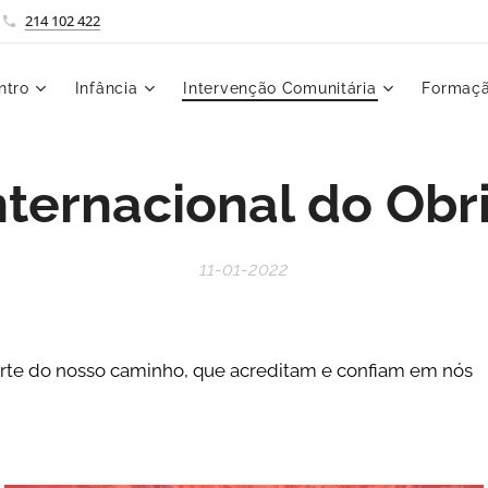
214 102 422
ntro
Infância
Intervenção Comunitária
Formaçã
nternacional do Ob
11-01-2022
arte do nosso caminho, que acreditam e confiam em nós