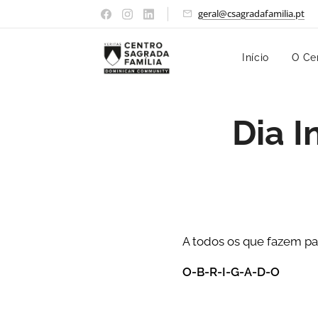
geral@csagradafamilia.pt
Início
O Ce
Dia I
A todos os que fazem p
O-B-R-I-G-A-D-O