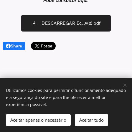
Pode consultar aqui:
DESCARREGAR Ec...5(2).pdf
Share
Utilizamos cookies para permitir o funcionamento adequado
e a segurança do site e para lhe oferecer a melhor
© 2025 Centro Sagrada Família | Todos os direitos reservados.
experiência possível.
Desenvolvido por Centro Sagrada Família Dominican Community
Aceitar apenas o necessário
Aceitar tudo
Cookies