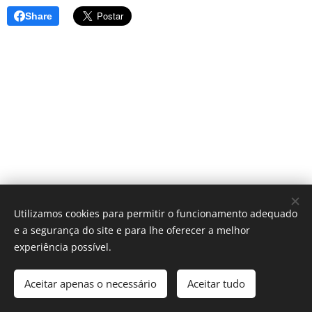
Share
Utilizamos cookies para permitir o funcionamento adequado
e a segurança do site e para lhe oferecer a melhor
© 2025 Centro Sagrada Família | Todos os direitos reservados.
experiência possível.
Desenvolvido por Centro Sagrada Família Dominican Community
Aceitar apenas o necessário
Aceitar tudo
Cookies