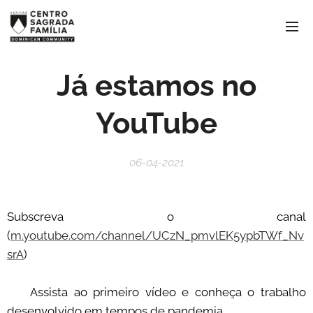
Já estamos no
YouTube
06-04-2021
Subscreva o canal
(
m.youtube.com/channel/UCzN_pmvlEK5ypbTWf_Nv
srA
)
📽 Assista ao primeiro vídeo e conheça o trabalho
desenvolvido em tempos de pandemia