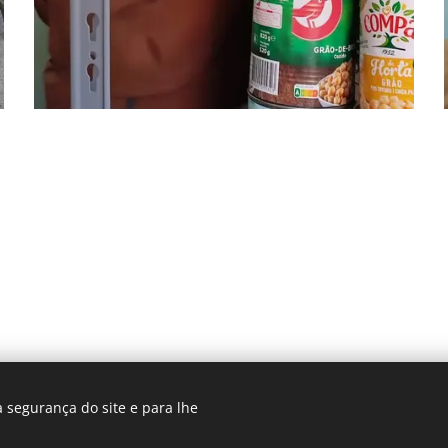
 segurança do site e para lhe
© 2025 Centro Sagrada Família | Todos os direitos reservados.
envolvido por Centro Sagrada Família Dominican Community
Coo