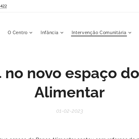
 422
O Centro
Infância
Intervenção Comunitária
4 no novo espaço d
Alimentar
01-02-2023