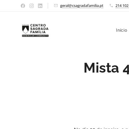
geral@csagradafamilia.pt
214 102
Início
Mista 