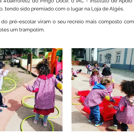
bairrofeliz do Pingo Doce, o IAC - Instituto de Apoio
ão, tendo sido premiado com o lugar na Loja de Algés.
s do pré-escolar viram o seu recreio mais composto co
eles um trampolim.