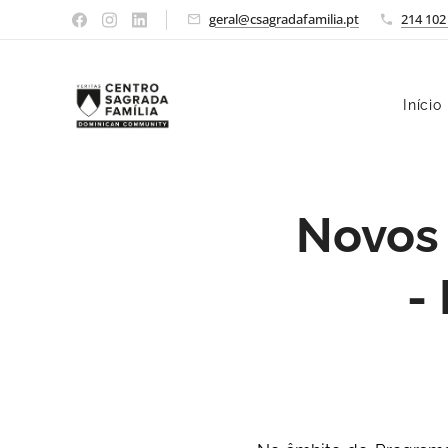
geral@csagradafamilia.pt
214 102
Início
Novos
-