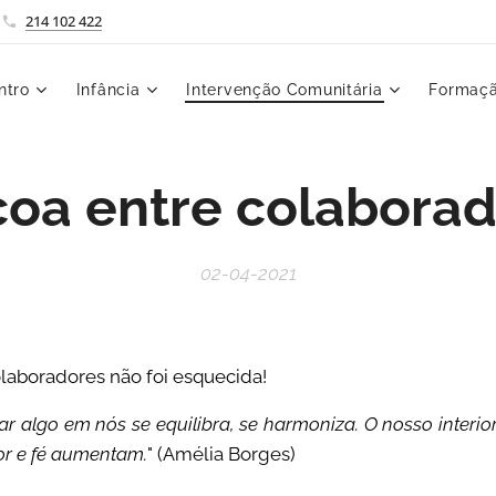
214 102 422
ntro
Infância
Intervenção Comunitária
Formaçã
oa entre colabora
02-04-2021
laboradores não foi esquecida!
r algo em nós se equilibra, se harmoniza. O nosso interior
or e fé aumentam.
" (Amélia Borges)