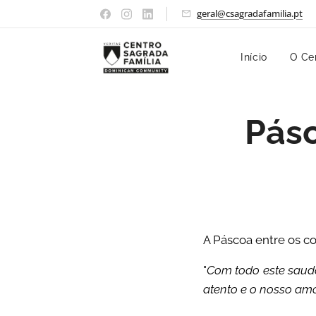
geral@csagradafamilia.pt
Início
O Ce
Pásc
A Páscoa entre os co
"
Com todo este sauda
atento e o nosso am