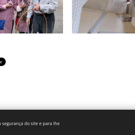
 segurança do site e para lhe
© 2025 Centro Sagrada Família | Todos os direitos reservados.
envolvido por Centro Sagrada Família Dominican Community
Coo