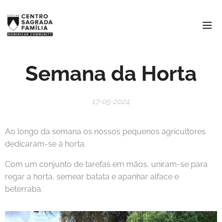
Semana da Horta
17-05-2024
Ao longo da semana os nossos pequenos agricultores
dedicaram-se à horta.
Com um conjunto de tarefas em mãos, uniram-se para
regar a horta, semear batata e apanhar alface e
beterraba.