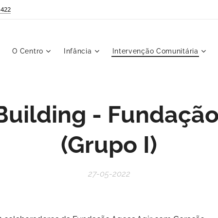
 422
O Centro
Infância
Intervenção Comunitária
uilding - Fundaçã
(Grupo I)
27-05-2022