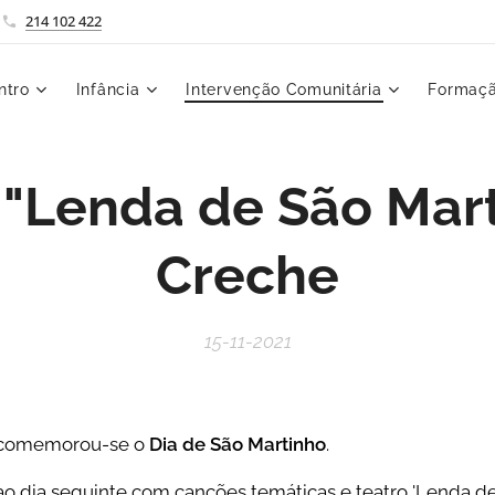
214 102 422
ntro
Infância
Intervenção Comunitária
Formaçã
 "Lenda de São Mart
Creche
15-11-2021
 comemorou-se o
Dia de São Martinho
.
ao dia seguinte com canções temáticas e teatro 'Lenda de