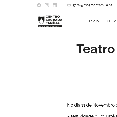
geral@csagradafamilia.pt
Início
O Ce
Teatro
No dia 11 de Novembro
A festividade durou até 