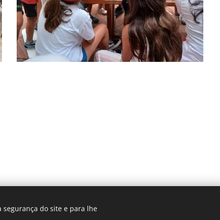
 segurança do site e para lhe
© 2025 Centro Sagrada Família | Todos os direitos reservados.