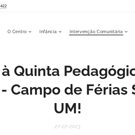
 422
O Centro
Infância
Intervenção Comunitária
a à Quinta Pedagógi
s - Campo de Féria
UM!
27-07-2023