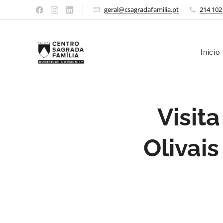
geral@csagradafamilia.pt
214 102
Início
Visit
Olivai