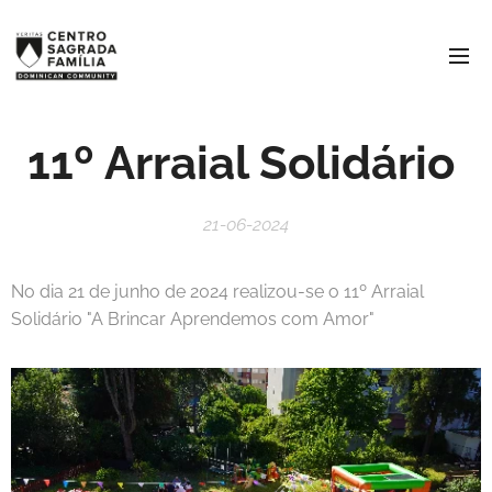
11º Arraial Solidário
21-06-2024
No dia 21 de junho de 2024 realizou-se o 11º Arraial
Solidário "A Brincar Aprendemos com Amor"