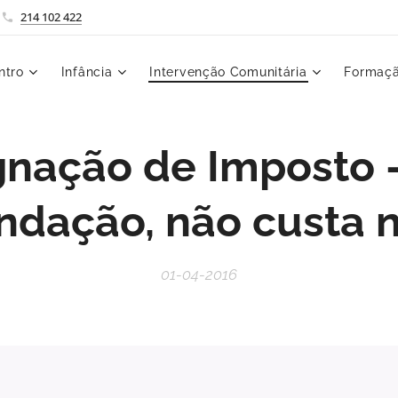
214 102 422
ntro
Infância
Intervenção Comunitária
Formaçã
gnação de Imposto -
ndação, não custa 
01-04-2016