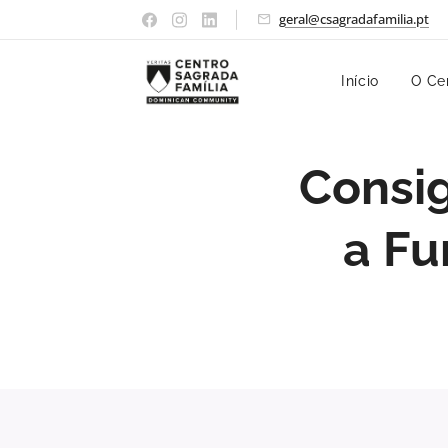
geral@csagradafamilia.pt
Início
O Ce
Consi
a Fu