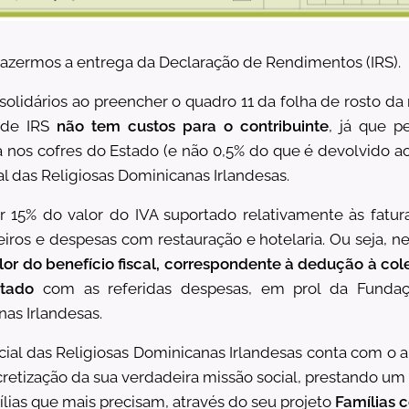
fazermos a entrega da Declaração de Rendimentos (IRS).
olidários ao preencher o quadro 11 da folha de rosto da
 de IRS
não tem custos para o contribuinte
, já que p
 nos cofres do Estado (e não 0,5% do que é devolvido ao
l das Religiosas Dominicanas Irlandesas.
 15% do valor do IVA suportado relativamente às fatur
eiros e despesas com restauração e hotelaria. Ou seja, n
alor do benefício fiscal, correspondente à dedução à col
rtado
com as referidas despesas, em prol da Fundaç
as Irlandesas.
ial das Religiosas Dominicanas Irlandesas conta com o a
retização da sua verdadeira missão social, prestando um
lias que mais precisam, através do seu projeto
Famílias 