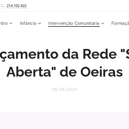
214 102 422
ntro
Infância
Intervenção Comunitária
Formaçã
çamento da Rede "
Aberta" de Oeiras
09-01-2020